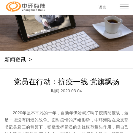
语言
新闻资讯
>
党员在行动：抗疫一线 党旗飘扬
时间:
2020.03.04
2020年是不平凡的一年，自新年伊始就打响了疫情防疫战，这
是一场没有硝烟的战争。面对疫情的严峻形势，中环海陆在党支部
书记吴君三的带领下，积极发挥党员的先锋模范带头作用，用自己