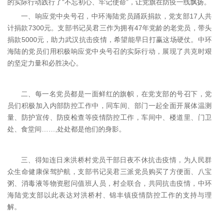
的实际行动践行了“不忘初心、牢记使命”，让党旗在防疫一线飘扬。
一、响应党中央号召，中环海陆党员踊跃捐款，党支部17人共
计捐款7300元。支部书记吴君三作为拥有47年党龄的老党员，带头
捐款5000元，助力武汉抗击疫情，希望能早日打赢这场硬仗。中环
海陆的党员们用积极响应党中央号召的实际行动，展现了共克时艰
的坚定力量和必胜决心。
二、每一名党员都是一面鲜红的旗帜，在党支部的号召下，党
员们积极加入内部防控工作中，同车间、部门一起全面开展体温测
量、防护宣传、防疫检查等疫情防控工作，车间中、楼道里、门卫
处、食堂间……,处处都是他们的身影。
三、得知连日来洪桥村党员干部日夜不休抗击疫情，为人民群
众生命健康保驾护航，支部书记吴君三派党员购买了方便面、八宝
粥、消毒液等物资慰问值班人员，村企联合，共同抗击疫情，中环
海陆党支部以此表达对洪桥村、锦丰镇疫情防控工作的支持与理
解。