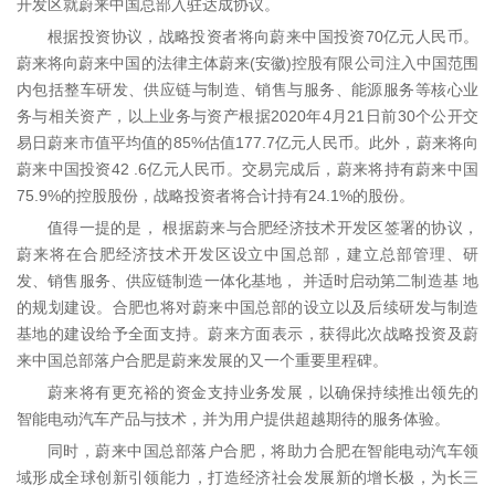
开发区就蔚来中国总部入驻达成协议。
根据投资协议，战略投资者将向蔚来中国投资70亿元人民币。
蔚来将向蔚来中国的法律主体蔚来(安徽)控股有限公司注入中国范围
内包括整车研发、供应链与制造、销售与服务、能源服务等核心业
务与相关资产，以上业务与资产根据2020年4月21日前30个公开交
易日蔚来市值平均值的85%估值177.7亿元人民币。此外，蔚来将向
蔚来中国投资42 .6亿元人民币。交易完成后，蔚来将持有蔚来中国
75.9%的控股股份，战略投资者将合计持有24.1%的股份。
值得一提的是， 根据蔚来与合肥经济技术开发区签署的协议，
蔚来将在合肥经济技术开发区设立中国总部，建立总部管理、研
发、销售服务、供应链制造一体化基地， 并适时启动第二制造基 地
的规划建设。合肥也将对蔚来中国总部的设立以及后续研发与制造
基地的建设给予全面支持。蔚来方面表示，获得此次战略投资及蔚
来中国总部落户合肥是蔚来发展的又一个重要里程碑。
蔚来将有更充裕的资金支持业务发展，以确保持续推出领先的
智能电动汽车产品与技术，并为用户提供超越期待的服务体验。
同时，蔚来中国总部落户合肥，将助力合肥在智能电动汽车领
域形成全球创新引领能力，打造经济社会发展新的增长极，为长三