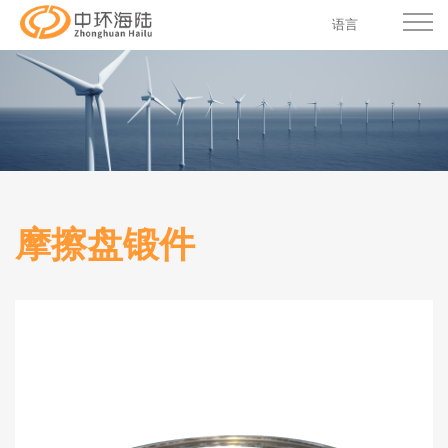
语言
摩擦盘锻件