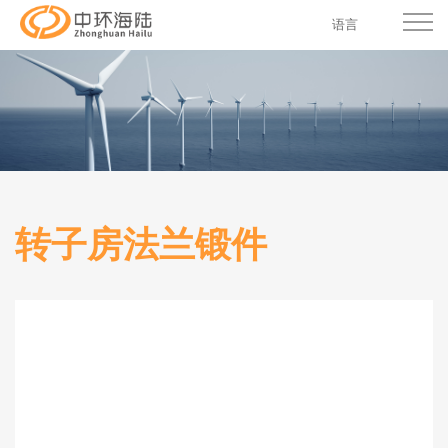
语言
转子房法兰锻件