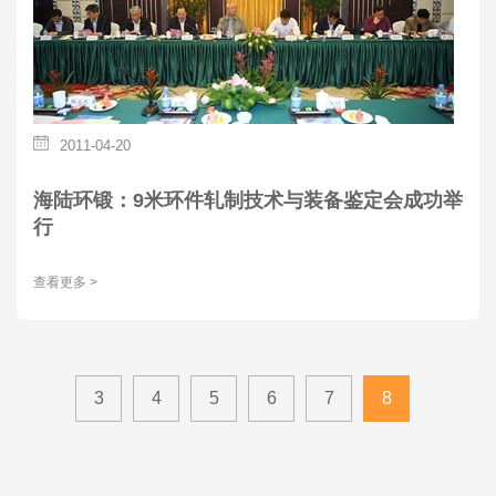
2011-04-20
海陆环锻：9米环件轧制技术与装备鉴定会成功举
行
查看更多 >
3
4
5
6
7
8