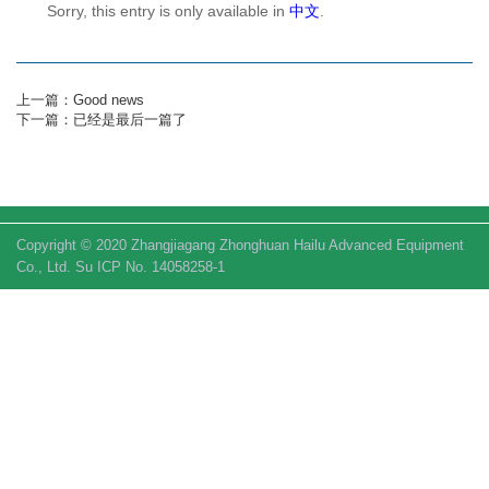
Sorry, this entry is only available in
中文
.
上一篇：Good news
下一篇：已经是最后一篇了
Copyright © 2020 Zhangjiagang Zhonghuan Hailu Advanced Equipment
Co., Ltd. Su ICP No. 14058258-1